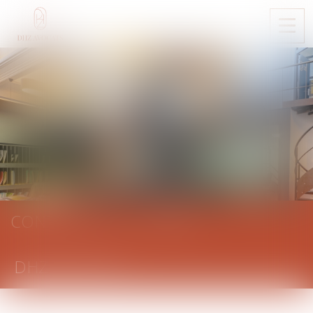
Ouvri
le
men
CONTACTER LE CABINET
DHZ AVOCATS