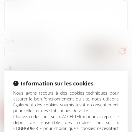
Code de vérification
Utilisation des données
J'accepte que les informations saisies soient traitées informatiquement
par le Cabinet DHZ AVOCATS et l'hébergeur du présent site dans le
Information sur les cookies
cadre de ma demande et de la relation avec le Cabinet DHZ AVOCATS
qui peut en découler.
Nous avons recours à des cookies techniques pour
assurer le bon fonctionnement du site, nous utilisons
également des cookies soumis à votre consentement
pour collecter des statistiques de visite.
ENVOYER
Cliquez ci-dessous sur « ACCEPTER » pour accepter le
dépôt de l'ensemble des cookies ou sur «
CONFIGURER » pour choisir quels cookies nécessitant