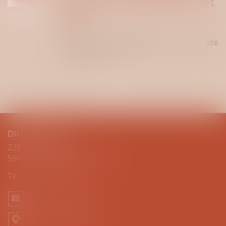
quand vous voulez via Meet
laW !
Actualité
Prenez RDV rapidement sur notre site
Lire la suite
DHZ AVOCATS
228 rue Jean Jaurès
59491 VILLEUNEUVE D’ASCQ
Tél :
03 59 61 18 55
NOUS CONTACTER
NOUS LOCALISER